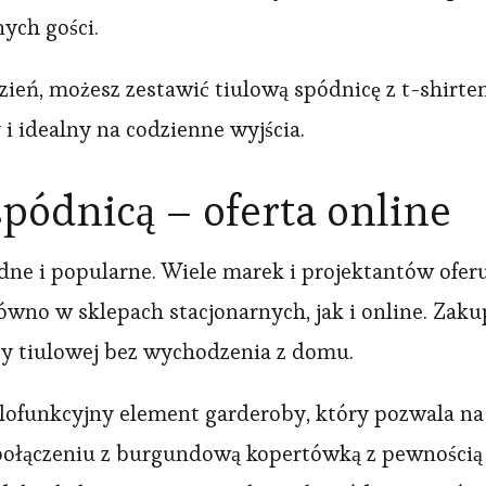
ych gości.
 dzień, możesz zestawić tiulową spódnicę z t-shirt
 i idealny na codzienne wyjścia.
 spódnicą – oferta online
ne i popularne. Wiele marek i projektantów ofer
równo w sklepach stacjonarnych, jak i online. Zaku
icy tiulowej bez wychodzenia z domu.
ofunkcyjny element garderoby, który pozwala na t
połączeniu z burgundową kopertówką z pewnością do