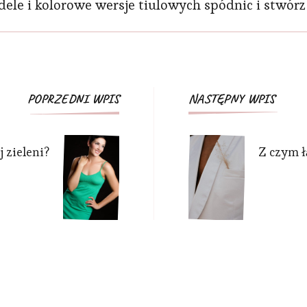
le i kolorowe wersje tiulowych spódnic i stwórz id
Nawigacja
POPRZEDNI WPIS
NASTĘPNY WPIS
wpisu
 zieleni?
Z czym ł