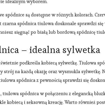
ebie idealnym wyborem.
owe spódnice są dostępne w różnych kolorach. Cze
czarna spódnica tiulowa doskonale sprawdzi się w
możesz sięgnąć po białą lub bordową spódnicę tiul
nica – idealna sylwetka
 świetnie podkreśla kobiecą sylwetkę. Tiulowa sp
y strój na każdą okazję oraz wysmukla sylwetkę. Ni
, tiulowa spódnica z pewnością sprawdzi się doskon
, tiulowa spódnica w połączeniu z elegancką bluzk
e kobiecą i seksowną kreację. Warto również pos