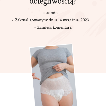
dolegliwością?
admin
Zaktualizowany w dniu
14 września, 2023
we
Zamieść komentarz
wpisie
Nietrzymanie
moczu
u
kobiet
–
jak
sobie
poradzić
z